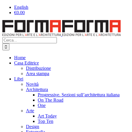
Salta
Facebook
Instagram
English
al
€
0.00
contenuto
Cerca
per:
Home
Casa Editrice
Distribuzione
Area stampa
Libri
Novità
Architettura
Progressive. Sezioni sull’architettura italiana
On The Road
One
Arte
Art Today
Top Ten
Design
Fotografia