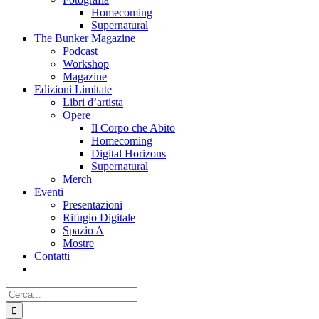
Homecoming
Supernatural
The Bunker Magazine
Podcast
Workshop
Magazine
Edizioni Limitate
Libri d’artista
Opere
Il Corpo che Abito
Homecoming
Digital Horizons
Supernatural
Merch
Eventi
Presentazioni
Rifugio Digitale
Spazio A
Mostre
Contatti
Cerca
per: