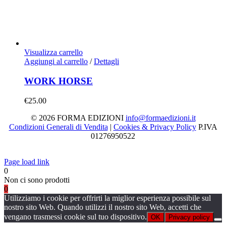
Visualizza carrello
Aggiungi al carrello
/
Dettagli
WORK HORSE
€
25.00
© 2026 FORMA EDIZIONI
info@formaedizioni.it
Condizioni Generali di Vendita
|
Cookies & Privacy Policy
P.IVA
01276950522
Facebook
Instagram
Page load link
0
Non ci sono prodotti
0
Utilizziamo i cookie per offrirti la miglior esperienza possibile sul
nostro sito Web. Quando utilizzi il nostro sito Web, accetti che
vengano trasmessi cookie sul tuo dispositivo.
OK
Privacy policy